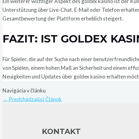
Ein weiterer wichtiger Aspekt des goldex kasino ist der Ku
Unterstützung über Live-Chat, E-Mail oder Telefon erhalte
Gesamtbewertung der Plattform erheblich steigert.
FAZIT: IST GOLDEX KAS
Für Spieler, die auf der Suche nach einer benutzerfreundlich
von Spielen, einem hohen Maß an Sicherheit und einem effiz
Neuigkeiten und Updates über goldex kasino erhalten möchte
Navigácia v článku
←
Predchádzajúci Článok
KONTAKT