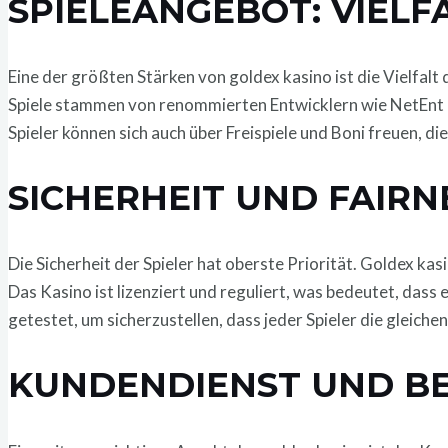
SPIELEANGEBOT: VIELF
Eine der größten Stärken von goldex kasino ist die Vielfalt
Spiele stammen von renommierten Entwicklern wie NetEnt un
Spieler können sich auch über Freispiele und Boni freuen, d
SICHERHEIT UND FAIRN
Die Sicherheit der Spieler hat oberste Priorität. Goldex ka
Das Kasino ist lizenziert und reguliert, was bedeutet, das
getestet, um sicherzustellen, dass jeder Spieler die gleich
KUNDENDIENST UND B