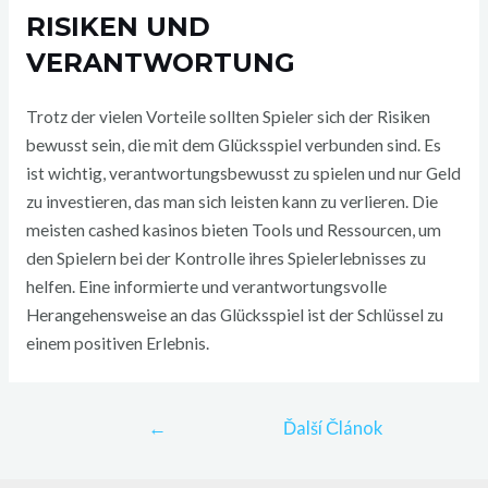
RISIKEN UND
VERANTWORTUNG
Trotz der vielen Vorteile sollten Spieler sich der Risiken
bewusst sein, die mit dem Glücksspiel verbunden sind. Es
ist wichtig, verantwortungsbewusst zu spielen und nur Geld
zu investieren, das man sich leisten kann zu verlieren. Die
meisten cashed kasinos bieten Tools und Ressourcen, um
den Spielern bei der Kontrolle ihres Spielerlebnisses zu
helfen. Eine informierte und verantwortungsvolle
Herangehensweise an das Glücksspiel ist der Schlüssel zu
einem positiven Erlebnis.
←
Ďalší Článok
Predchádzajúci
→