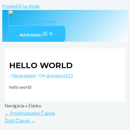
Preskočiť na obsah
MAIN MENU
HELLO WORLD
/
Nezaradené
/ Od
drevenica151
hello world
Navigácia v článku
←
Predchádzajúci Článok
Ďalší Článok
→